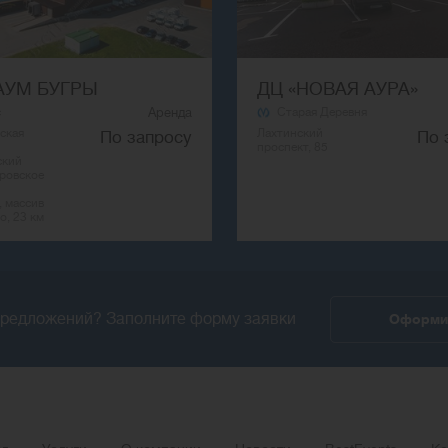
АУМ БУГРЫ
ДЦ «НОВАЯ АУРА»
с
Аренда
Старая Деревня
ская
Лахтинский
По запросу
По 
проспект, 85
ский
гровское
, массив
, 23 км
редложений? Заполните форму заявки
Оформит