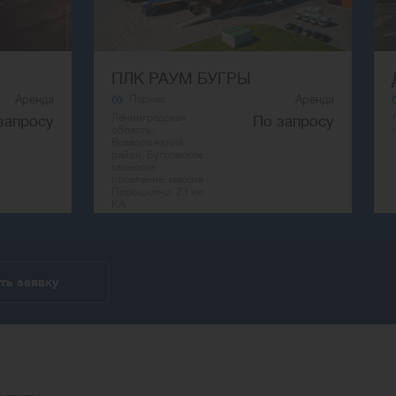
ПЛК РАУМ БУГРЫ
Аренда
Парнас
Аренда
Ленинградская
запросу
По запросу
область,
Всеволожский
район, Бугровское
сельское
поселение, массив
Порошкино, 23 км
КА
ь заявку