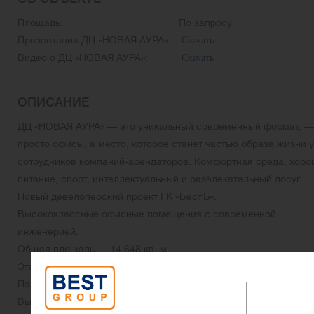
Площадь:
По запросу
Презентация ДЦ «НОВАЯ АУРА»:
Скачать
Видео о ДЦ «НОВАЯ АУРА»:
Скачать
ОПИСАНИЕ
ДЦ «НОВАЯ АУРА» — это уникальный современный формат, —
просто офисы, а место, которое станет частью образа жизни у
сотрудников компаний-арендаторов. Комфортная среда, хор
питание, спорт, интеллектуальный и развлекательный досуг.
Новый девелоперский проект ГК «БестЪ».
Высококлассные офисные помещения с современной
инженерией.
Общая площадь — 14 648 кв. м
Этажность — 3
Панорамные лифты
Высота потолков — 4,7 м