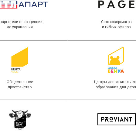
чие
ой