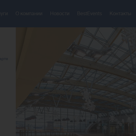
луги
О компании
Новости
BestEvents
Контакты
арте