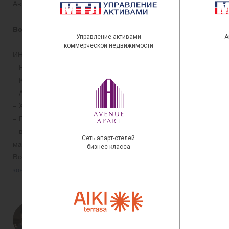
Автопарковка — 200 м/мест
Возможность организации бесплатного шаттла от метро.
ИНФРАСТРУКТУРА:
Ресторан
Кофейня
Аптека
Химчитска
Пункты выдачи Ozon, Wildberries
в пешей доступности товары для дома и дачи, фитнес и про
магазины, предприятия общественного питания
Возможна
аренда помещений на 1-м этаже в общественно-досугов
зоне.
Станислав Ступников
Тел.
+7 (921) 950-87-21