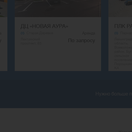
ДЦ «НОВАЯ АУРА»
ПЛК Р
а
Старая Деревня
Аренда
Парна
Лахтинский
Ленинград
у
По запросу
проспект, 85
область,
Всеволож
район, Бу
сельское
поселение
Порошкино
КА
Нужно больше п