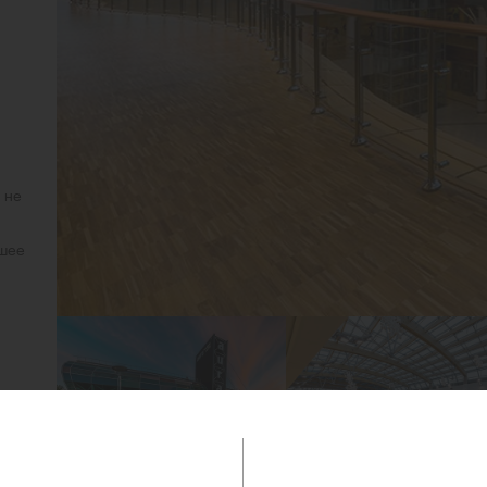
 не
ошее