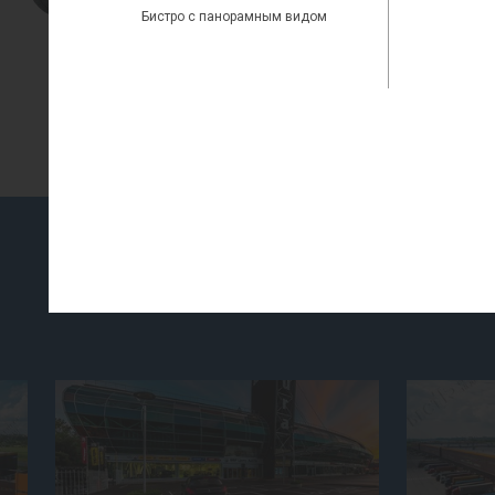
e-mail:
ssv@bestgroup.ru