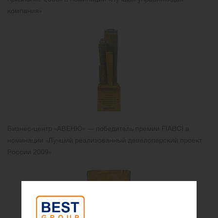
компания»
Бизнес-центр «АВЕНЮ» — победитель премии FIABCI в
номинации «Лучший реализованный девелоперский проект
России 2009»