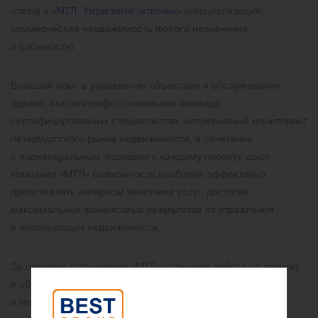
отели) и «
» (специализация:
МТЛ. Управление активами
коммерческая недвижимость любого назначения
и сложности).
Большой опыт в управлении объектами и обслуживании
зданий, высокопрофессиональная команда
сертифицированных специалистов, непрерывный мониторинг
петербургского рынка недвижимости, в сочетании
с индивидуальным подходом к каждому проекту, дают
компании «МТЛ» возможность наиболее эффективно
представлять интересы заказчика услуг, достигая
максимальных финансовых результатов от управления
и эксплуатации недвижимости.
За плечами сотрудников «МТЛ» успешная работа по запуску
и обслуживанию бизнес-центров, апарт-отелей, торговых
и многофункциональных комплексов, элитного жилья,