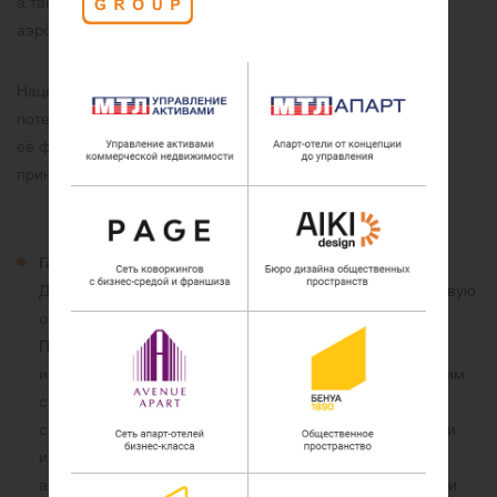
а также сложных и масштабных объектов, таких как
аэропорты и морской порт.
Нацеленность на максимальное увеличение рыночного
потенциала недвижимости наших клиентов и повышение
её финансовой эффективности определили основные
принципы работы компании:
Гарантия качества
Договоры компании «МТЛ» предусматривают финансовую
ответственность за качество выполненных работ.
Профессиональные специалисты, подготовленные
и сертифицированные по международным и российским
стандартам, наработанные партнерские отношения
с различными городскими службами, субподрядчиками
и фирмами, предоставляющими специальные услуги,
а также серьезный опыт работы на рынке эксплуатации