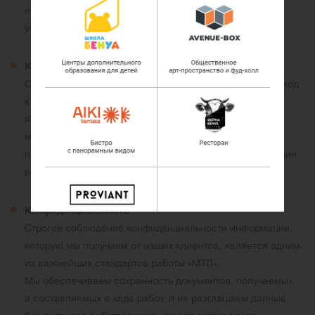
недвижимости позволяют нашей компании оказывать
услуги на высоком уровне.
Комплексный подход
Отличительная черта услуг «МТЛ» — комплексный подход
к обслуживанию клиента. Нашей обычной практикой
является сочетание совместной работы опытных
менеджеров и квалифицированного персонала
по обслуживанию зданий, что оптимально с точки зрения
результативности работы.
Конфиденциальность
Строгое соблюдение конфиденциальности информации,
которую мы получаем от наших клиентов, является одним
из важнейших стандартов работы «МТЛ».
Мы обеспечиваем сохранность документов, получаемых
и составляемых в ходе работ, и не разглашаем данные